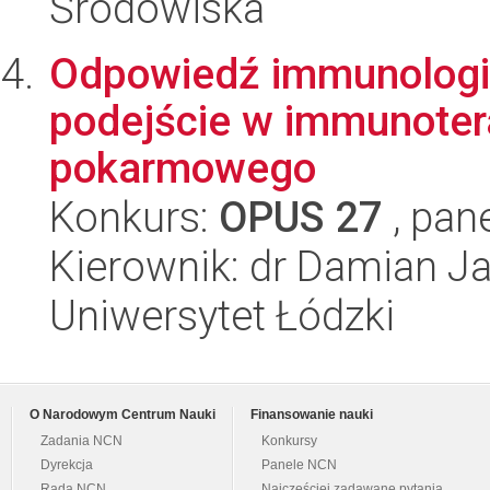
Środowiska
Odpowiedź immunologic
podejście w immunote
pokarmowego
Konkurs:
OPUS 27
, pan
Kierownik: dr Damian J
Uniwersytet Łódzki
O Narodowym Centrum Nauki
Finansowanie nauki
Zadania NCN
Konkursy
Dyrekcja
Panele NCN
Rada NCN
Najczęściej zadawane pytania