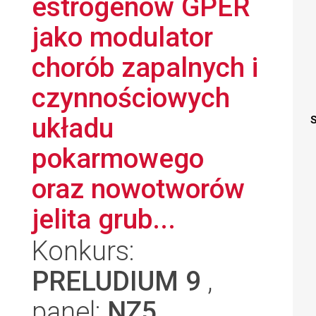
estrogenów GPER
jako modulator
chorób zapalnych i
czynnościowych
układu
S
pokarmowego
oraz nowotworów
jelita grub...
Konkurs:
PRELUDIUM 9
,
panel:
NZ5