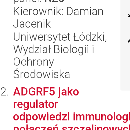
Kierownik: Damian
Jacenik
Uniwersytet Łódzki,
A
Wydział Biologii i
Ochrony
Środowiska
ADGRF5 jako
regulator
odpowiedzi immunologic
połączeń szczelinowyc