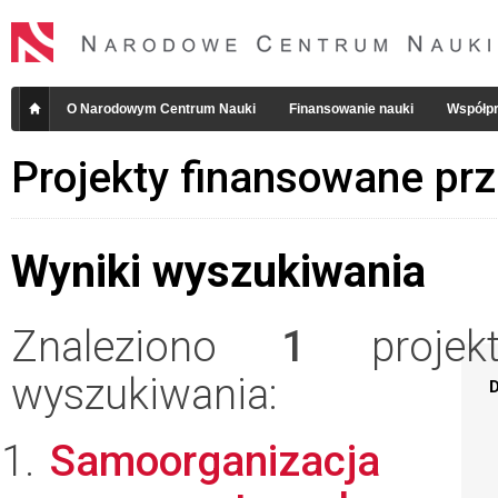
O Narodowym Centrum Nauki
Finansowanie nauki
Współpr
Projekty finansowane pr
Wyniki wyszukiwania
Znaleziono
1
projekt
wyszukiwania:
D
Samoorganizacja