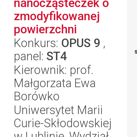
nanocząsteczek o
zmodyfikowanej
powierzchni
Konkurs:
OPUS 9
,
panel:
ST4
S
Kierownik: prof.
Małgorzata Ewa
Borówko
Uniwersytet Marii
Curie-Skłodowskiej
w Lublinie, Wydział