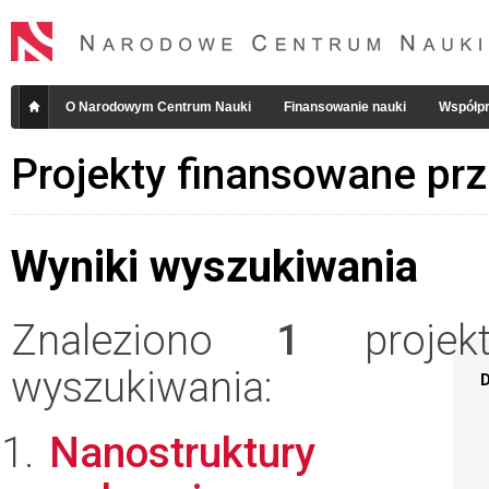
O Narodowym Centrum Nauki
Finansowanie nauki
Współpr
Projekty finansowane pr
Wyniki wyszukiwania
Znaleziono
1
projekt
wyszukiwania:
D
Nanostruktury