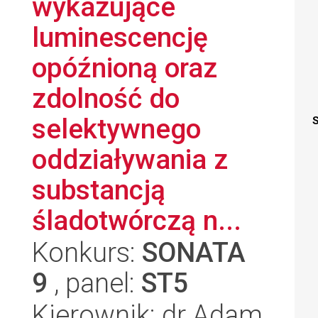
wykazujące
luminescencję
opóźnioną oraz
zdolność do
selektywnego
S
oddziaływania z
substancją
śladotwórczą n...
Konkurs:
SONATA
9
, panel:
ST5
Kierownik: dr Adam