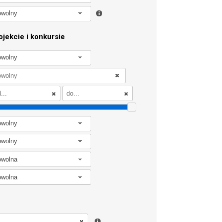
owolny
jekcie i konkursie
owolny
owolny
owolny
owolna
owolna