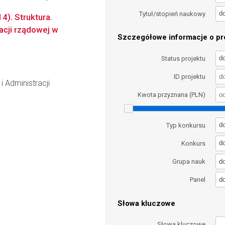
d
Tytuł/stopień naukowy
4). Struktura.
acji rządowej w
Szczegółowe informacje o pro
d
Status projektu
ID projektu
i Administracji
Kwota przyznana (PLN)
d
Typ konkursu
d
Konkurs
d
Grupa nauk
d
Panel
Słowa kluczowe
Słowa kluczowe