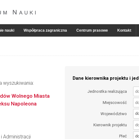
ie nauki
Współpraca zagraniczna
Centrum prasowe
Kontakt
Dane kierownika projektu i jed
ia wyszukiwania:
Jednostka realizująca
ądów Wolnego Miasta
Miejscowość
eksu Napoleona
d
Województwo
Kierownik projektu
d
i Administracji
Płeć