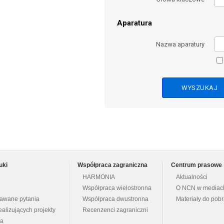
Aparatura
Nazwa aparatury
uki
Współpraca zagraniczna
Centrum prasowe
HARMONIA
Aktualności
Współpraca wielostronna
O NCN w mediac
dawane pytania
Współpraca dwustronna
Materiały do pob
ealizujących projekty
Recenzenci zagraniczni
na