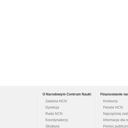
O Narodowym Centrum Nauki
Finansowanie na
Zadania NCN
Konkursy
Dyrekcja
Panele NCN
Rada NCN
Najczęściej za
Koordynatorzy
Informacje dla r
Struktura
Pomoc publicz