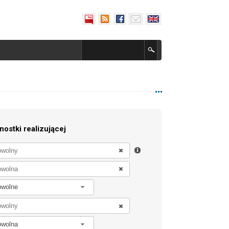
nostki realizującej
owolne
owolna