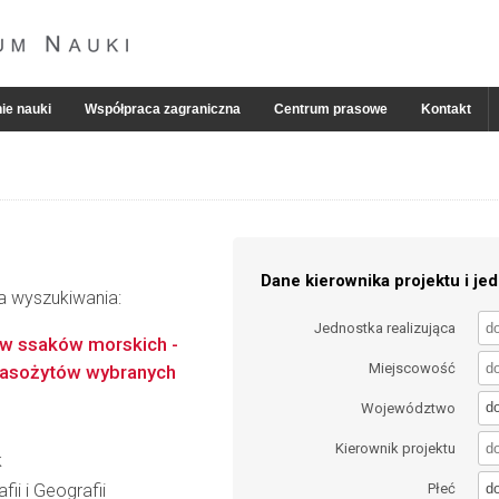
ie nauki
Współpraca zagraniczna
Centrum prasowe
Kontakt
Dane kierownika projektu i jed
ia wyszukiwania:
Jednostka realizująca
w ssaków morskich -
Miejscowość
opasożytów wybranych
d
Województwo
Kierownik projektu
k
d
ii i Geografii
Płeć