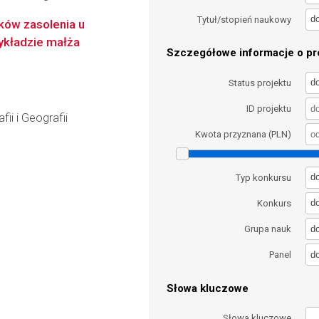
d
Tytuł/stopień naukowy
ków zasolenia u
ykładzie małża
Szczegółowe informacje o pro
d
Status projektu
ID projektu
ii i Geografii
Kwota przyznana (PLN)
d
Typ konkursu
d
Konkurs
d
Grupa nauk
d
Panel
Słowa kluczowe
Słowa kluczowe