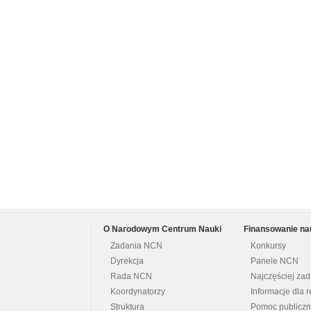
O Narodowym Centrum Nauki
Finansowanie na
Zadania NCN
Konkursy
Dyrekcja
Panele NCN
Rada NCN
Najczęściej za
Koordynatorzy
Informacje dla r
Struktura
Pomoc publicz