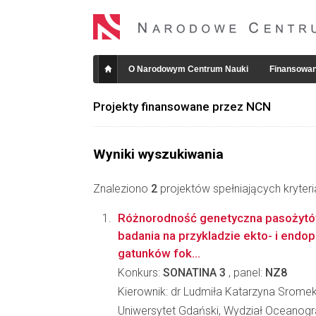
O Narodowym Centrum Nauki
Finansowan
Projekty finansowane przez NCN
Wyniki wyszukiwania
Znaleziono
2
projektów spełniających kryter
Różnorodność genetyczna pasożytó
badania na przykladzie ekto- i end
gatunków fok...
Konkurs:
SONATINA 3
, panel:
NZ8
Kierownik: dr Ludmiła Katarzyna Srome
Uniwersytet Gdański, Wydział Oceanograf