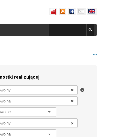
nostki realizującej
owolne
owolna