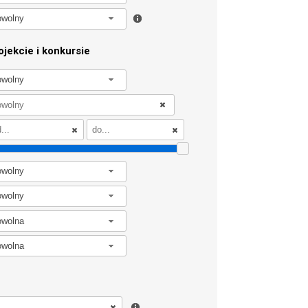
owolny
jekcie i konkursie
owolny
owolny
owolny
owolna
owolna