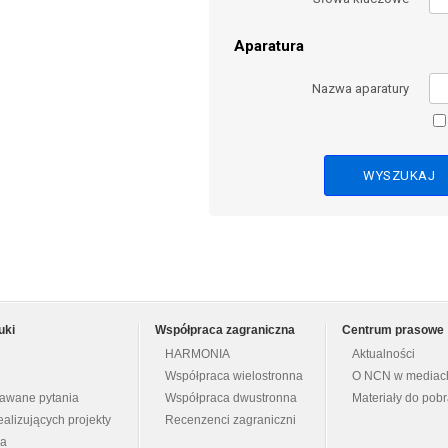
Aparatura
Nazwa aparatury
uki
Współpraca zagraniczna
Centrum prasowe
HARMONIA
Aktualności
Współpraca wielostronna
O NCN w mediac
dawane pytania
Współpraca dwustronna
Materiały do pob
ealizujących projekty
Recenzenci zagraniczni
na