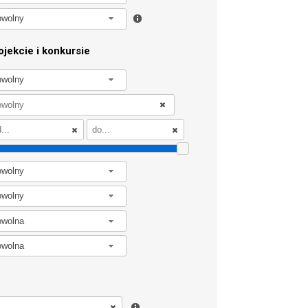
owolny
jekcie i konkursie
owolny
owolny
owolny
owolna
owolna