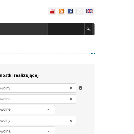
nostki realizującej
owolne
owolna