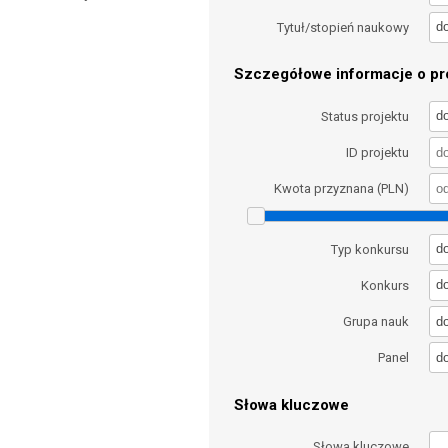
d
Tytuł/stopień naukowy
Szczegółowe informacje o pro
d
Status projektu
ID projektu
Kwota przyznana (PLN)
d
Typ konkursu
d
Konkurs
d
Grupa nauk
d
Panel
Słowa kluczowe
Słowa kluczowe