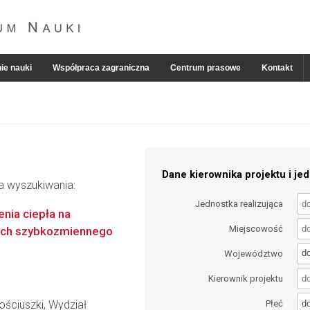
ie nauki
Współpraca zagraniczna
Centrum prasowe
Kontakt
Dane kierownika projektu i jed
ia wyszukiwania:
Jednostka realizująca
enia ciepła na
Miejscowość
kach szybkozmiennego
d
Województwo
Kierownik projektu
d
ściuszki, Wydział
Płeć