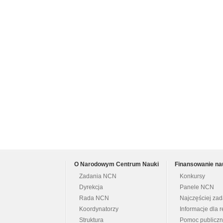
O Narodowym Centrum Nauki
Finansowanie na
Zadania NCN
Konkursy
Dyrekcja
Panele NCN
Rada NCN
Najczęściej za
Koordynatorzy
Informacje dla r
Struktura
Pomoc publicz