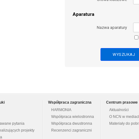
Aparatura
Nazwa aparatury
uki
Współpraca zagraniczna
Centrum prasowe
HARMONIA
Aktualności
Współpraca wielostronna
O NCN w mediac
dawane pytania
Współpraca dwustronna
Materiały do pob
ealizujących projekty
Recenzenci zagraniczni
na