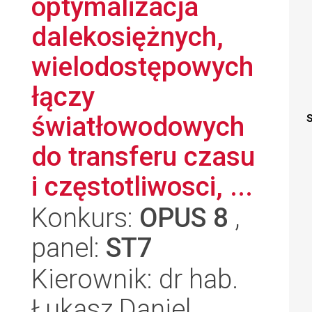
optymalizacja
dalekosiężnych,
wielodostępowych
łączy
światłowodowych
S
do transferu czasu
i częstotliwosci, ...
Konkurs:
OPUS 8
,
panel:
ST7
Kierownik: dr hab.
Łukasz Daniel