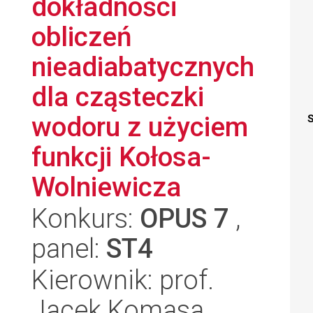
dokładności
obliczeń
nieadiabatycznych
dla cząsteczki
wodoru z użyciem
S
funkcji Kołosa-
Wolniewicza
Konkurs:
OPUS 7
,
panel:
ST4
Kierownik: prof.
Jacek Komasa