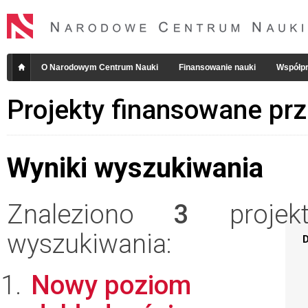
O Narodowym Centrum Nauki
Finansowanie nauki
Współpr
Projekty finansowane pr
Wyniki wyszukiwania
Znaleziono
3
projekt
wyszukiwania:
D
Nowy poziom