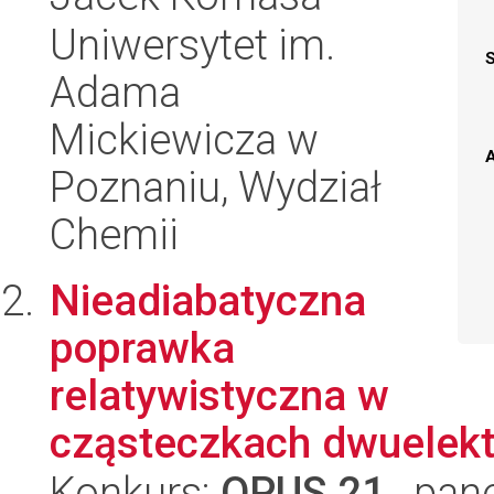
Uniwersytet im.
Adama
Mickiewicza w
A
Poznaniu, Wydział
Chemii
Nieadiabatyczna
poprawka
relatywistyczna w
cząsteczkach dwuelek
Konkurs:
OPUS 21
, pan