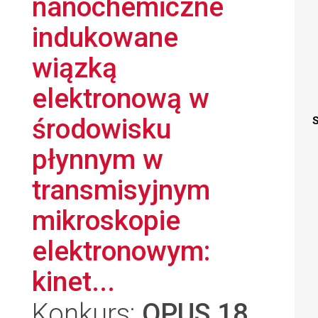
nanochemiczne
indukowane
wiązką
elektronową w
środowisku
S
płynnym w
transmisyjnym
mikroskopie
elektronowym:
kinet...
Konkurs:
OPUS 18
,