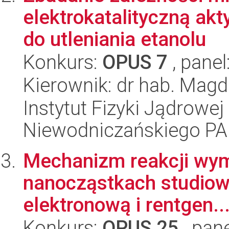
elektrokatalityczną ak
do utleniania etanolu
Konkurs:
OPUS 7
, panel
Kierownik: dr hab. Magd
Instytut Fizyki Jądrowej
Niewodniczańskiego P
Mechanizm reakcji wym
nanocząstkach studiow
elektronową i rentgen..
Konkurs:
OPUS 25
, pan