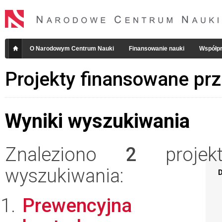
O Narodowym Centrum Nauki
Finansowanie nauki
Współpr
Projekty finansowane pr
Wyniki wyszukiwania
Znaleziono
2
projekt
wyszukiwania:
D
Prewencyjna