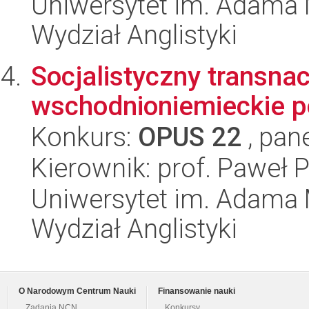
Uniwersytet im. Adama 
Wydział Anglistyki
Socjalistyczny transna
wschodnioniemieckie p
Konkurs:
OPUS 22
, pan
Kierownik: prof. Paweł P
Uniwersytet im. Adama 
Wydział Anglistyki
O Narodowym Centrum Nauki
Finansowanie nauki
Zadania NCN
Konkursy