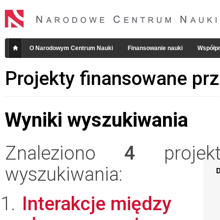
O Narodowym Centrum Nauki
Finansowanie nauki
Współpr
Projekty finansowane pr
Wyniki wyszukiwania
Znaleziono
4
projekt
wyszukiwania:
D
Interakcje między