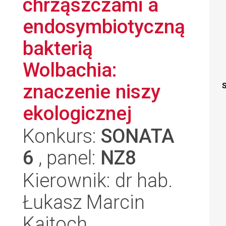
chrząszczami a
endosymbiotyczną
bakterią
Wolbachia:
znaczenie niszy
S
ekologicznej
Konkurs:
SONATA
6
, panel:
NZ8
Kierownik: dr hab.
Łukasz Marcin
Kajtoch