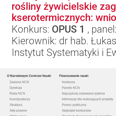
rośliny żywicielskie za
kserotermicznych: wni
Konkurs:
OPUS 1
, panel
Kierownik: dr hab. Łuka
Instytut Systematyki i E
O Narodowym Centrum Nauki
Finansowanie nauki
Zadania NCN
Konkursy
Dyrekcja
Panele NCN
Rada NCN
Najczęściej zadawane pytania
Koordynatorzy
Informacje dla realizujących projekty
Struktura
Pomoc publiczna
Akty prawne
Statystyki konkursów