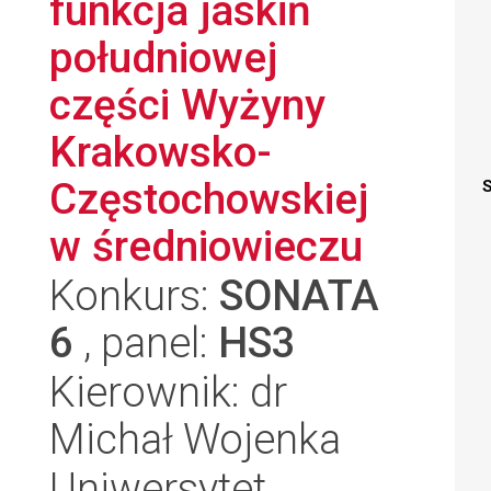
funkcja jaskiń
południowej
części Wyżyny
Krakowsko-
Częstochowskiej
S
w średniowieczu
Konkurs:
SONATA
6
, panel:
HS3
Kierownik: dr
Michał Wojenka
Uniwersytet