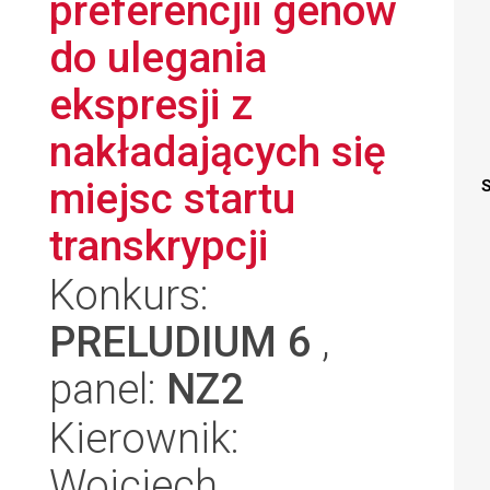
preferencjii genów
do ulegania
ekspresji z
nakładających się
miejsc startu
S
transkrypcji
Konkurs:
PRELUDIUM 6
,
panel:
NZ2
Kierownik:
Wojciech