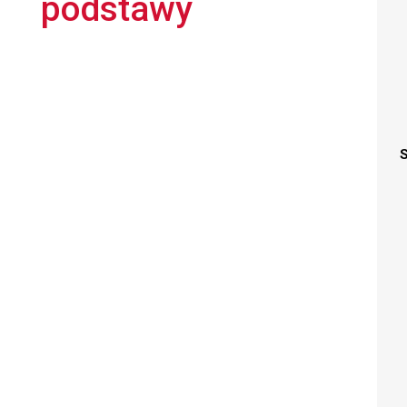
podstawy
S