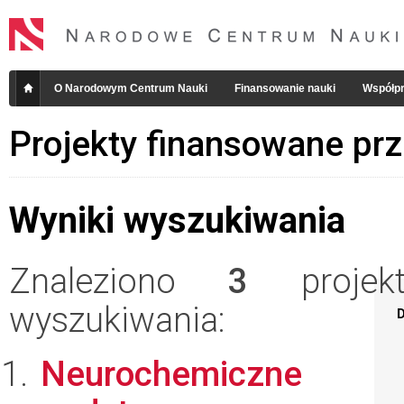
O Narodowym Centrum Nauki
Finansowanie nauki
Współpr
Projekty finansowane pr
Wyniki wyszukiwania
Znaleziono
3
projekt
wyszukiwania:
D
Neurochemiczne