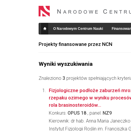
O Narodowym Centrum Nauki
Finansowan
Projekty finansowane przez NCN
Wyniki wyszukiwania
Znaleziono
3
projektów spełniających kryter
Fizjologiczne podłoże zaburzeń mr
rzepaku ozimego w wyniku procesów
rola brasinosteroidów...
Konkurs:
OPUS 18
, panel:
NZ9
Kierownik: dr hab. Anna Maria Janeczko
Instytut Fizjologii Roślin im. Franciszk