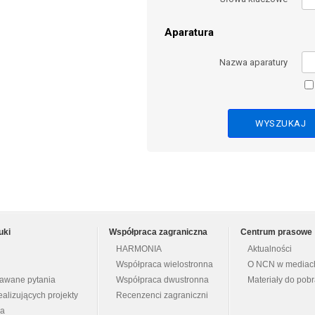
Aparatura
Nazwa aparatury
uki
Współpraca zagraniczna
Centrum prasowe
HARMONIA
Aktualności
Współpraca wielostronna
O NCN w mediac
dawane pytania
Współpraca dwustronna
Materiały do pob
ealizujących projekty
Recenzenci zagraniczni
na