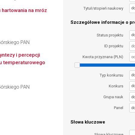
d
Tytuł/stopień naukowy
u hartowania na mróz
Szczegółowe informacje o pro
d
Status projektu
a Górskiego PAN
ID projektu
yntezy i percepcji
Kwota przyznana (PLN)
su temperaturowego
d
Typ konkursu
d
Konkurs
a Górskiego PAN
d
Grupa nauk
d
Panel
Słowa kluczowe
Słowa kluczowe