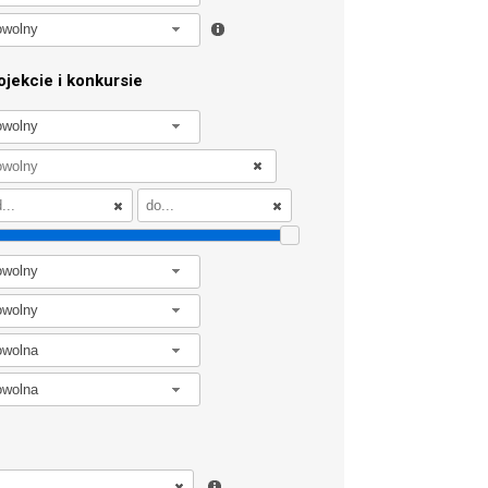
owolny
jekcie i konkursie
owolny
owolny
owolny
owolna
owolna