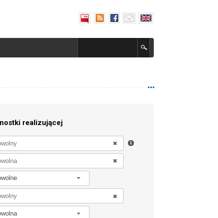
nostki realizującej
owolne
owolna