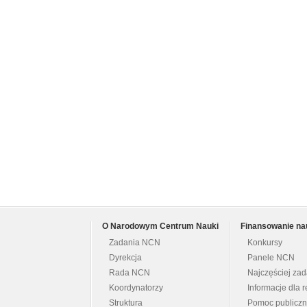
O Narodowym Centrum Nauki
Finansowanie na
Zadania NCN
Konkursy
Dyrekcja
Panele NCN
Rada NCN
Najczęściej za
Koordynatorzy
Informacje dla r
Struktura
Pomoc publicz