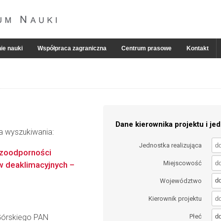
ie nauki
Współpraca zagraniczna
Centrum prasowe
Kontakt
Dane kierownika projektu i jed
ia wyszukiwania:
Jednostka realizująca
ozoodporności
Miejscowość
 deaklimacyjnych –
d
Województwo
Kierownik projektu
d
a Górskiego PAN
Płeć