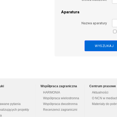
Aparatura
Nazwa aparatury
uki
Współpraca zagraniczna
Centrum prasowe
HARMONIA
Aktualności
Współpraca wielostronna
O NCN w mediac
dawane pytania
Współpraca dwustronna
Materiały do pob
ealizujących projekty
Recenzenci zagraniczni
na