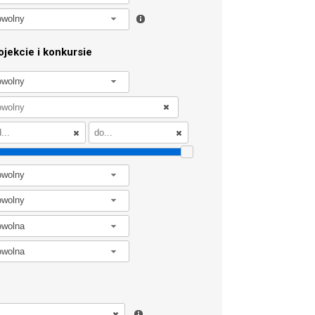
owolny
jekcie i konkursie
owolny
owolny
owolny
owolna
owolna