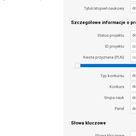
d
Tytuł/stopień naukowy
Szczegółowe informacje o pro
d
Status projektu
ID projektu
Kwota przyznana (PLN)
d
Typ konkursu
d
Konkurs
d
Grupa nauk
d
Panel
Słowa kluczowe
Słowa kluczowe