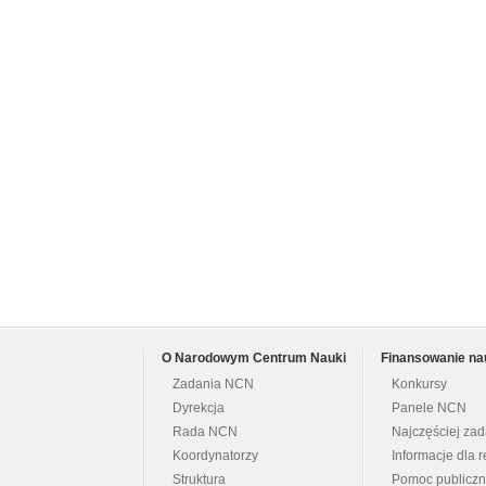
O Narodowym Centrum Nauki
Finansowanie na
Zadania NCN
Konkursy
Dyrekcja
Panele NCN
Rada NCN
Najczęściej za
Koordynatorzy
Informacje dla r
Struktura
Pomoc publicz