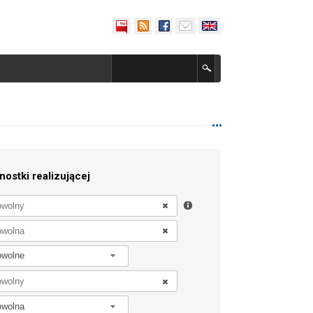
nostki realizującej
owolne
owolna