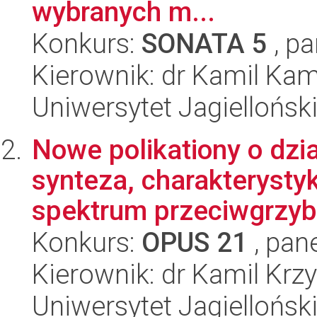
wybranych m...
Konkurs:
SONATA 5
, pa
Kierownik: dr Kamil Kam
Uniwersytet Jagiellońsk
Nowe polikationy o dz
synteza, charakterysty
spektrum przeciwgrzybi
Konkurs:
OPUS 21
, pan
Kierownik: dr Kamil Krz
Uniwersytet Jagiellońs