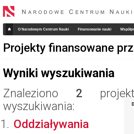
O Narodowym Centrum Nauki
Finansowanie nauki
Współpr
Projekty finansowane pr
Wyniki wyszukiwania
Znaleziono
2
projekt
wyszukiwania:
D
Oddziaływania