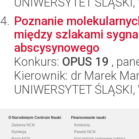
UNIWERSYTET ŚLĄSKI, W
Poznanie molekularnyc
między szlakami sygnal
abscysynowego
Konkurs:
OPUS 19
, pan
Kierownik: dr Marek Ma
UNIWERSYTET ŚLĄSKI, W
O Narodowym Centrum Nauki
Finansowanie nauki
Zadania NCN
Konkursy
Dyrekcja
Panele NCN
Rada NCN
Najczęściej zadawane pytania