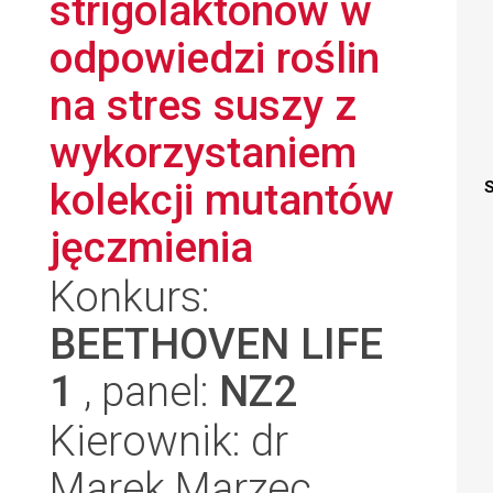
strigolaktonów w
odpowiedzi roślin
na stres suszy z
wykorzystaniem
kolekcji mutantów
S
jęczmienia
Konkurs:
BEETHOVEN LIFE
1
, panel:
NZ2
Kierownik: dr
Marek Marzec