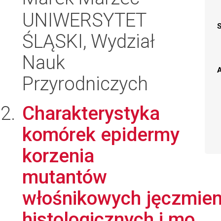
UNIWERSYTET
ŚLĄSKI, Wydział
Nauk
A
Przyrodniczych
Charakterystyka
komórek epidermy
korzenia
mutantów
włośnikowych jęczmien
histologicznych i mo...