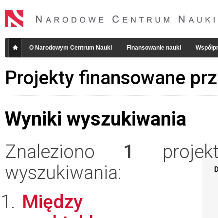
O Narodowym Centrum Nauki
Finansowanie nauki
Współpr
Projekty finansowane pr
Wyniki wyszukiwania
Znaleziono
1
projekt
wyszukiwania:
D
Między