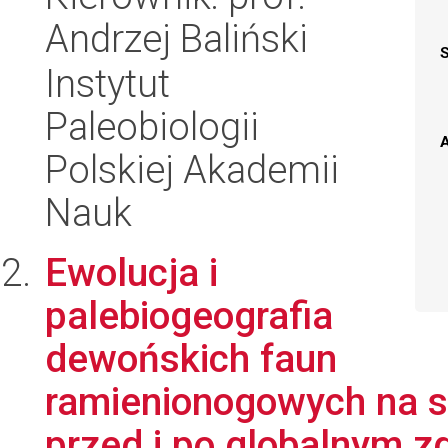
Andrzej Baliński
Instytut
Paleobiologii
A
Polskiej Akademii
Nauk
Ewolucja i
palebiogeografia
dewońskich faun
ramienionogowych na s
przed i po globalnym zd