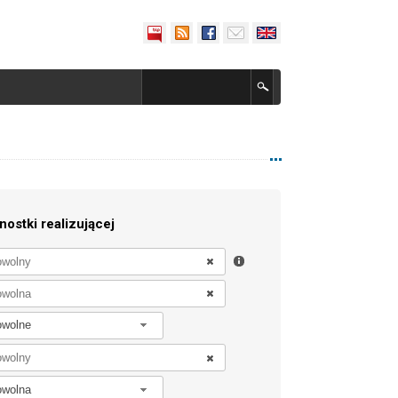
nostki realizującej
owolne
owolna