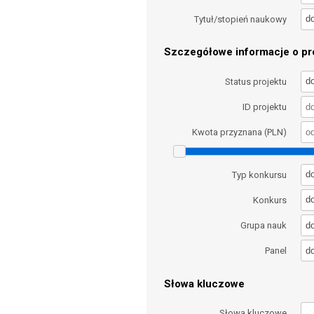
d
Tytuł/stopień naukowy
Szczegółowe informacje o pro
d
Status projektu
ID projektu
Kwota przyznana (PLN)
d
Typ konkursu
d
Konkurs
d
Grupa nauk
d
Panel
Słowa kluczowe
Słowa kluczowe