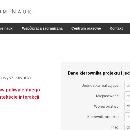
ie nauki
Współpraca zagraniczna
Centrum prasowe
Kontakt
Dane kierownika projektu i jed
ia wyszukiwania:
Jednostka realizująca
ów poliwalentnego
Miejscowość
ekście interakcji
d
Województwo
Kierownik projektu
d
Płeć