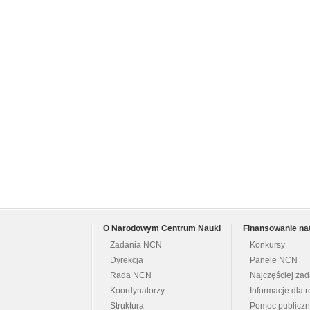
O Narodowym Centrum Nauki
Finansowanie na
Zadania NCN
Konkursy
Dyrekcja
Panele NCN
Rada NCN
Najczęściej za
Koordynatorzy
Informacje dla r
Struktura
Pomoc publicz