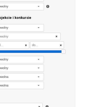
owolny
jekcie i konkursie
owolny
owolny
owolny
owolna
owolna