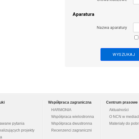
Aparatura
Nazwa aparatury
uki
Współpraca zagraniczna
Centrum prasowe
HARMONIA
Aktualności
Współpraca wielostronna
O NCN w mediac
dawane pytania
Współpraca dwustronna
Materiały do pob
ealizujących projekty
Recenzenci zagraniczni
na