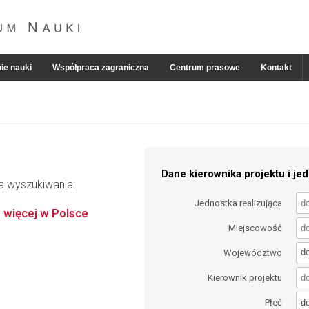
ie nauki
Współpraca zagraniczna
Centrum prasowe
Kontakt
Dane kierownika projektu i jed
ia wyszukiwania:
Jednostka realizująca
b więcej w Polsce
Miejscowość
d
Województwo
Kierownik projektu
d
Płeć