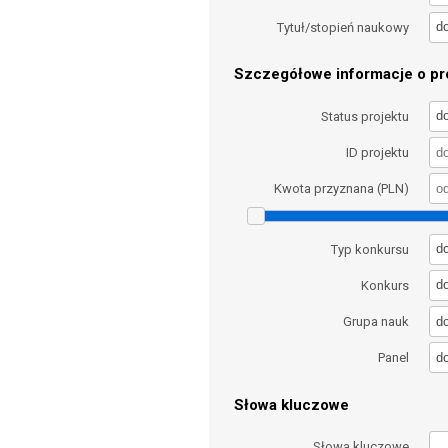
d
Tytuł/stopień naukowy
Szczegółowe informacje o pro
d
Status projektu
ID projektu
Kwota przyznana (PLN)
d
Typ konkursu
d
Konkurs
d
Grupa nauk
d
Panel
Słowa kluczowe
Słowa kluczowe