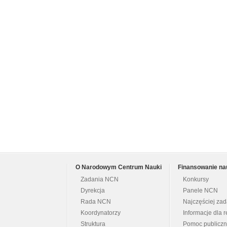
O Narodowym Centrum Nauki
Finansowanie na
Zadania NCN
Konkursy
Dyrekcja
Panele NCN
Rada NCN
Najczęściej za
Koordynatorzy
Informacje dla r
Struktura
Pomoc publicz