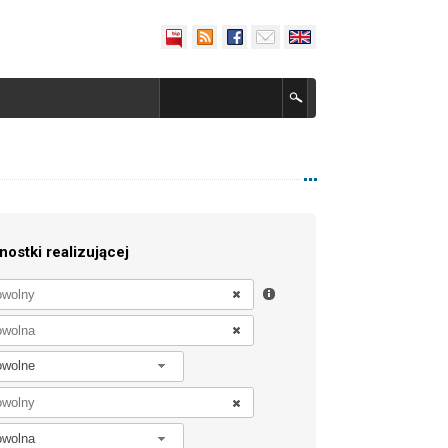
nostki realizującej
owolne
owolna