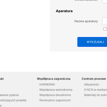
Aparatura
Nazwa aparatury
uki
Współpraca zagraniczna
Centrum prasowe
HARMONIA
Aktualności
Współpraca wielostronna
O NCN w mediac
dawane pytania
Współpraca dwustronna
Materiały do pob
ealizujących projekty
Recenzenci zagraniczni
na