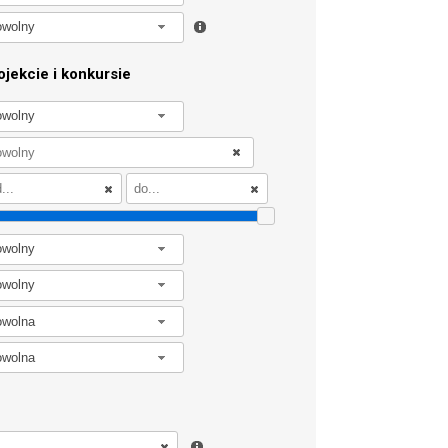
owolny
jekcie i konkursie
owolny
owolny
owolny
owolna
owolna