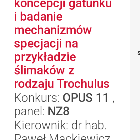
koncepcji gatunku
i badanie
mechanizmów
specjacji na
przykładzie
S
ślimaków z
rodzaju Trochulus
Konkurs:
OPUS 11
,
panel:
NZ8
Kierownik: dr hab.
Paweł Mackiewicz