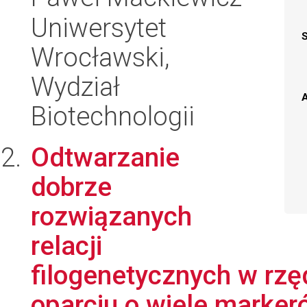
Uniwersytet
Wrocławski,
Wydział
A
Biotechnologii
Odtwarzanie
dobrze
rozwiązanych
relacji
filogenetycznych w rzę
oparciu o wiele markeró