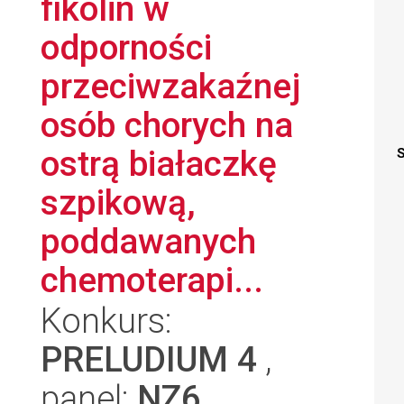
fikolin w
odporności
przeciwzakaźnej
osób chorych na
ostrą białaczkę
S
szpikową,
poddawanych
chemoterapi...
Konkurs:
PRELUDIUM 4
,
panel:
NZ6