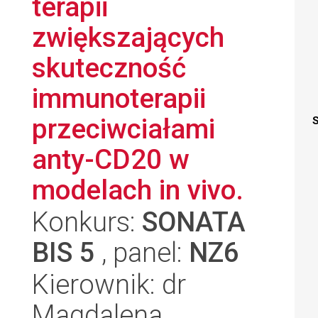
terapii
zwiększających
skuteczność
immunoterapii
przeciwciałami
S
anty-CD20 w
modelach in vivo.
Konkurs:
SONATA
BIS 5
, panel:
NZ6
Kierownik: dr
Magdalena