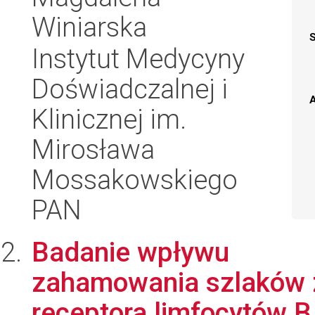
Winiarska
Instytut Medycyny
Doświadczalnej i
A
Klinicznej im.
Mirosława
Mossakowskiego
PAN
Badanie wpływu
zahamowania szlaków 
receptora limfocytów B