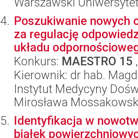
Warszawski Uniwersytet
Poszukiwanie nowych 
za regulację odpowied
układu odpornościoweg
Konkurs:
MAESTRO 15
,
Kierownik: dr hab. Mag
Instytut Medycyny Doświa
Mirosława Mossakowsk
Identyfikacja w nowo
białek powierzchniowyc