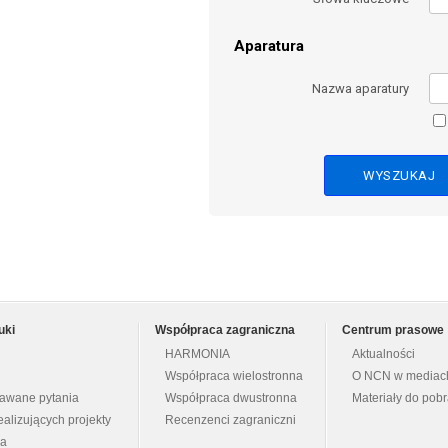
Aparatura
Nazwa aparatury
uki
Współpraca zagraniczna
Centrum prasowe
HARMONIA
Aktualności
Współpraca wielostronna
O NCN w mediac
dawane pytania
Współpraca dwustronna
Materiały do pob
ealizujących projekty
Recenzenci zagraniczni
na