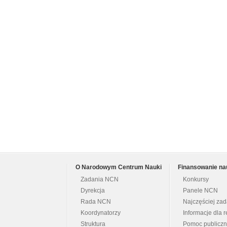
O Narodowym Centrum Nauki
Finansowanie na
Zadania NCN
Konkursy
Dyrekcja
Panele NCN
Rada NCN
Najczęściej za
Koordynatorzy
Informacje dla r
Struktura
Pomoc publicz