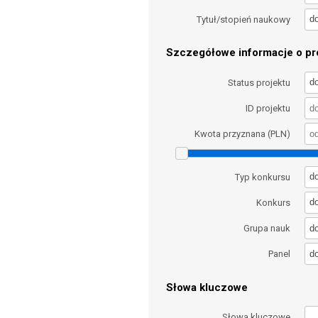
d
Tytuł/stopień naukowy
Szczegółowe informacje o pro
d
Status projektu
ID projektu
Kwota przyznana (PLN)
d
Typ konkursu
d
Konkurs
d
Grupa nauk
d
Panel
Słowa kluczowe
Słowa kluczowe