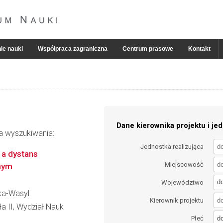
ie nauki
Współpraca zagraniczna
Centrum prasowe
Kontakt
Dane kierownika projektu i jed
ia wyszukiwania:
Jednostka realizująca
 a dystans
Miejscowość
nym
d
Województwo
ka-Wasyl
Kierownik projektu
ła II, Wydział Nauk
d
Płeć