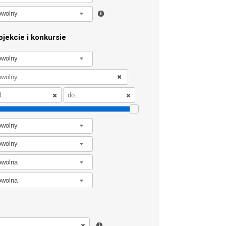
owolny
jekcie i konkursie
owolny
owolny
owolny
owolna
owolna