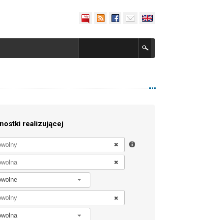
nostki realizującej
owolne
owolna