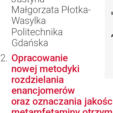
Małgorzata Płotka-
Wasylka
Politechnika
A
Gdańska
Opracowanie
nowej metodyki
rozdzielania
enancjomerów
oraz oznaczania jakośc
metamfetaminy otrzyma