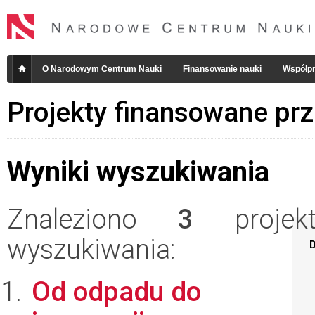
O Narodowym Centrum Nauki
Finansowanie nauki
Współpr
Projekty finansowane pr
Wyniki wyszukiwania
Znaleziono
3
projekt
wyszukiwania:
D
Od odpadu do