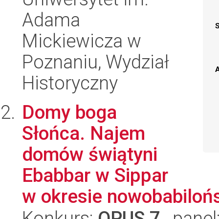
Adama
Mickiewicza w
Poznaniu, Wydział
A
Historyczny
Domy boga
Słońca. Najem
domów świątyni
Ebabbar w Sippar
w okresie nowobabilońs
Konkurs:
OPUS 7
, panel