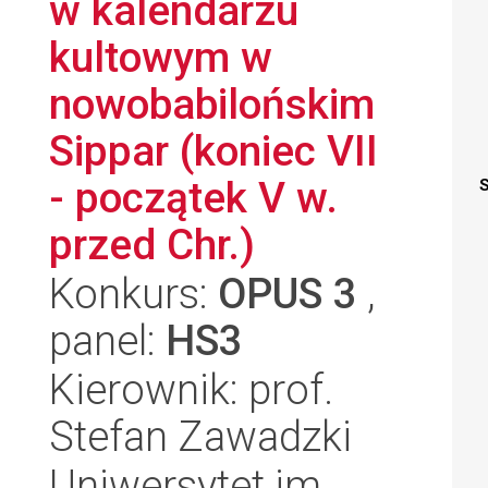
w kalendarzu
kultowym w
nowobabilońskim
Sippar (koniec VII
- początek V w.
S
przed Chr.)
Konkurs:
OPUS 3
,
panel:
HS3
Kierownik: prof.
Stefan Zawadzki
Uniwersytet im.