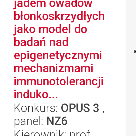
jadem owadów
błonkoskrzydłych
jako model do
badań nad
epigenetycznymi
S
mechanizmami
immunotolerancji
induko...
Konkurs:
OPUS 3
,
panel:
NZ6
Kierownik: prof.