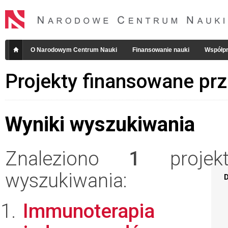
O Narodowym Centrum Nauki
Finansowanie nauki
Współpr
Projekty finansowane pr
Wyniki wyszukiwania
Znaleziono
1
projekt
wyszukiwania:
D
Immunoterapia