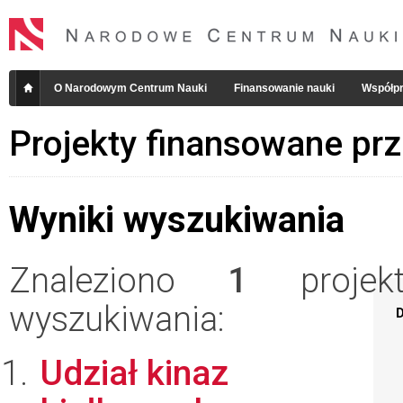
O Narodowym Centrum Nauki
Finansowanie nauki
Współpr
Projekty finansowane pr
Wyniki wyszukiwania
Znaleziono
1
projekt
wyszukiwania:
D
Udział kinaz