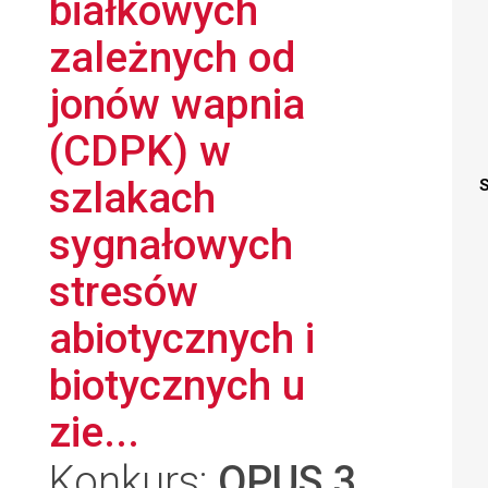
białkowych
zależnych od
jonów wapnia
(CDPK) w
szlakach
S
sygnałowych
stresów
abiotycznych i
biotycznych u
zie...
Konkurs:
OPUS 3
,