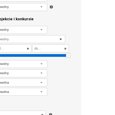
owolny
jekcie i konkursie
owolny
owolny
owolny
owolna
owolna