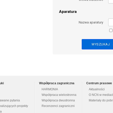
Aparatura
Nazwa aparatury
uki
Współpraca zagraniczna
Centrum prasowe
HARMONIA
Aktualności
Współpraca wielostronna
O NCN w mediac
dawane pytania
Współpraca dwustronna
Materiały do pob
ealizujących projekty
Recenzenci zagraniczni
na