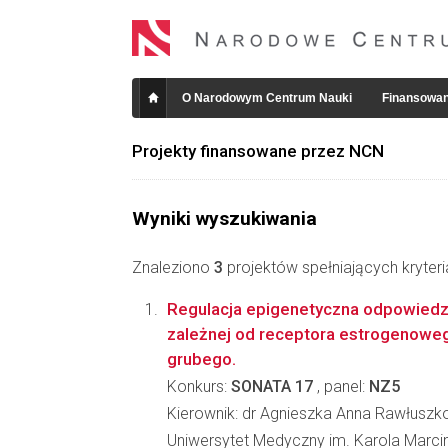
O Narodowym Centrum Nauki
Finansowan
Projekty finansowane przez NCN
Wyniki wyszukiwania
Znaleziono
3
projektów spełniających kryter
Regulacja epigenetyczna odpowied
zależnej od receptora estrogenowego
grubego.
Konkurs:
SONATA 17
, panel:
NZ5
Kierownik: dr Agnieszka Anna Rawłusz
Uniwersytet Medyczny im. Karola Marc