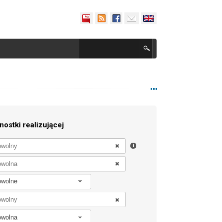
nostki realizującej
owolne
owolna