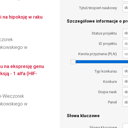
d
Tytuł/stopień naukowy
 na hipoksję w raku
Szczegółowe informacje o pro
d
Status projektu
czorek
ID projektu
inkowskiego w
Kwota przyznana (PLN)
lu na ekspresję genu
d
Typ konkursu
ją - 1 alfa (HIF-
d
Konkurs
d
Grupa nauk
ko-Wieczorek
d
Panel
inkowskiego w
Słowa kluczowe
Słowa kluczowe