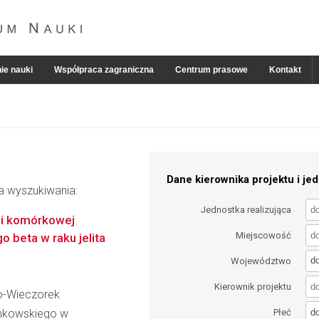
ie nauki
Współpraca zagraniczna
Centrum prasowe
Kontakt
Dane kierownika projektu i jed
ia wyszukiwania:
Jednostka realizująca
zi komórkowej
Miejscowość
 beta w raku jelita
d
Województwo
Kierownik projektu
ko-Wieczorek
d
inkowskiego w
Płeć