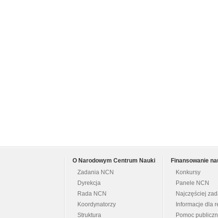
O Narodowym Centrum Nauki
Finansowanie na
Zadania NCN
Konkursy
Dyrekcja
Panele NCN
Rada NCN
Najczęściej za
Koordynatorzy
Informacje dla r
Struktura
Pomoc publicz