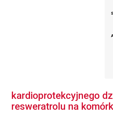
A
kardioprotekcyjnego dz
resweratrolu na komór