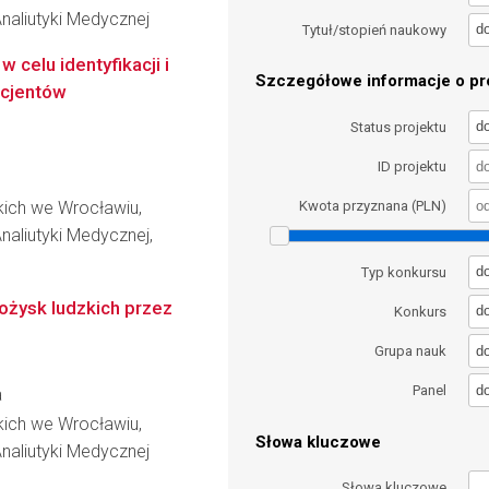
naliutyki Medycznej
d
Tytuł/stopień naukowy
celu identyfikacji i
Szczegółowe informacje o pro
acjentów
d
Status projektu
ID projektu
kich we Wrocławiu,
Kwota przyznana (PLN)
aliutyki Medycznej,
d
Typ konkursu
ożysk ludzkich przez
d
Konkurs
d
Grupa nauk
d
Panel
a
kich we Wrocławiu,
Słowa kluczowe
naliutyki Medycznej
Słowa kluczowe