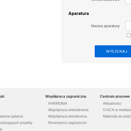
Aparatura
Nazwa aparatury
uki
Współpraca zagraniczna
Centrum prasowe
HARMONIA
Aktualności
Współpraca wielostronna
O NCN w mediac
dawane pytania
Współpraca dwustronna
Materiały do pob
ealizujących projekty
Recenzenci zagraniczni
na