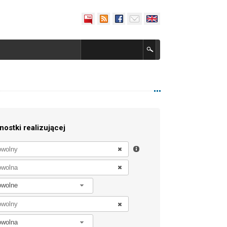
nostki realizującej
owolne
owolna