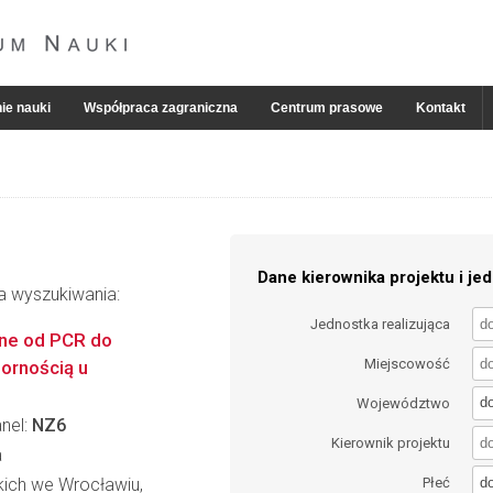
ie nauki
Współpraca zagraniczna
Centrum prasowe
Kontakt
Dane kierownika projektu i jed
ia wyszukiwania:
Jednostka realizująca
lne od PCR do
Miejscowość
ornością u
d
Województwo
anel:
NZ6
Kierownik projektu
a
d
kich we Wrocławiu,
Płeć