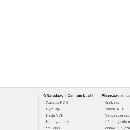
O Narodowym Centrum Nauki
Finansowanie na
Zadania NCN
Konkursy
Dyrekcja
Panele NCN
Rada NCN
Najczęściej za
Koordynatorzy
Informacje dla r
Struktura
Pomoc publicz