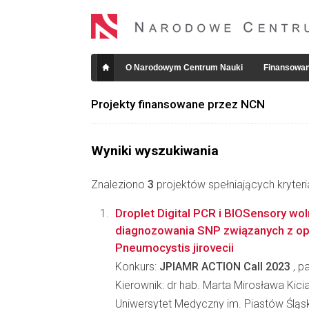
O Narodowym Centrum Nauki
Finansowan
Projekty finansowane przez NCN
Wyniki wyszukiwania
Znaleziono
3
projektów spełniających kryter
Droplet Digital PCR i BIOSensory wo
diagnozowania SNP związanych z op
Pneumocystis jirovecii
Konkurs:
JPIAMR ACTION Call 2023
, p
Kierownik: dr hab. Marta Mirosława Kici
Uniwersytet Medyczny im. Piastów Śląs