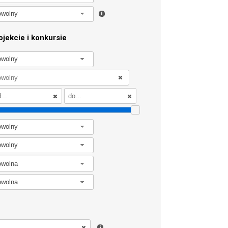
owolny
jekcie i konkursie
owolny
owolny
owolny
owolna
owolna