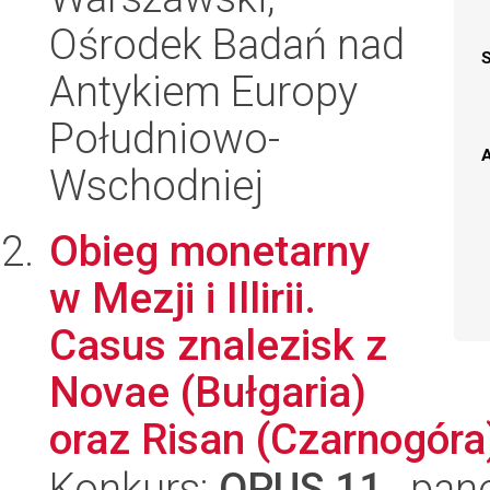
Ośrodek Badań nad
Antykiem Europy
Południowo-
A
Wschodniej
Obieg monetarny
w Mezji i Illirii.
Casus znalezisk z
Novae (Bułgaria)
oraz Risan (Czarnogóra
Konkurs:
OPUS 11
, pan