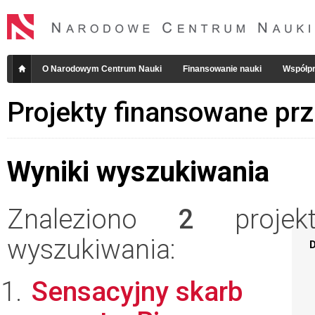
O Narodowym Centrum Nauki
Finansowanie nauki
Współpr
Projekty finansowane pr
Wyniki wyszukiwania
Znaleziono
2
projekt
wyszukiwania:
D
Sensacyjny skarb