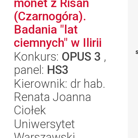
monet z Risan
(Czarnogóra).
Badania "lat
ciemnych" w Ilirii
Konkurs:
OPUS 3
,
S
panel:
HS3
Kierownik: dr hab.
Renata Joanna
Ciołek
Uniwersytet
Warszawski,