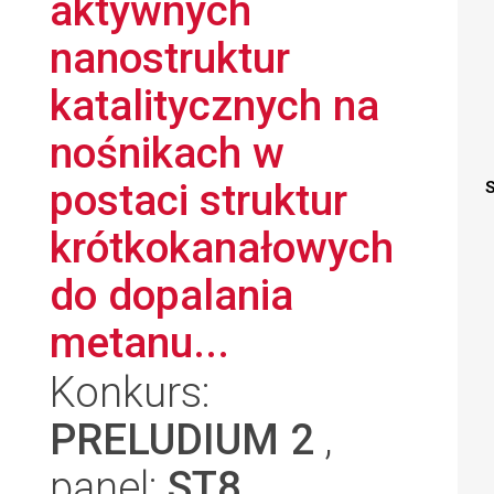
aktywnych
nanostruktur
katalitycznych na
nośnikach w
postaci struktur
S
krótkokanałowych
do dopalania
metanu...
Konkurs:
PRELUDIUM 2
,
panel:
ST8