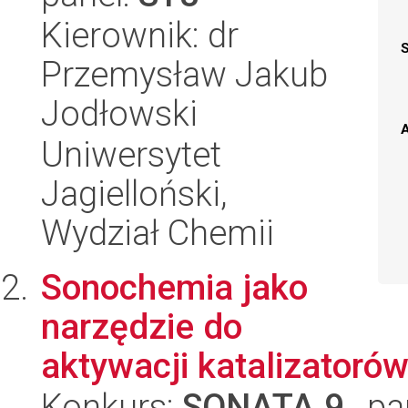
Kierownik: dr
Przemysław Jakub
Jodłowski
A
Uniwersytet
Jagielloński,
Wydział Chemii
Sonochemia jako
narzędzie do
aktywacji katalizatorów
Konkurs:
SONATA 9
, pa