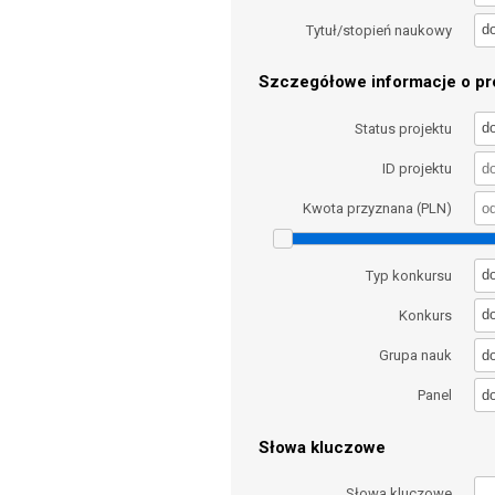
d
Tytuł/stopień naukowy
Szczegółowe informacje o pro
d
Status projektu
ID projektu
Kwota przyznana (PLN)
d
Typ konkursu
d
Konkurs
d
Grupa nauk
d
Panel
Słowa kluczowe
Słowa kluczowe