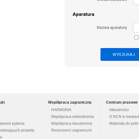
Aparatura
Nazwa aparatury
uki
Współpraca zagraniczna
Centrum prasowe
HARMONIA
Aktualności
Współpraca wielostronna
O NCN w mediac
dawane pytania
Współpraca dwustronna
Materiały do pob
ealizujących projekty
Recenzenci zagraniczni
na