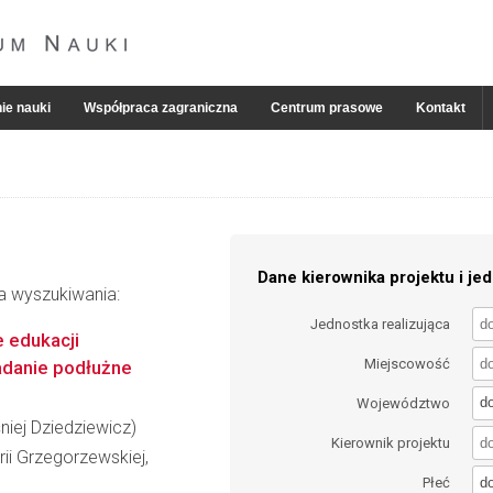
ie nauki
Współpraca zagraniczna
Centrum prasowe
Kontakt
Dane kierownika projektu i jed
ia wyszukiwania:
Jednostka realizująca
 edukacji
Miejscowość
adanie podłużne
d
Województwo
iej Dziedziewicz)
Kierownik projektu
ii Grzegorzewskiej,
d
Płeć