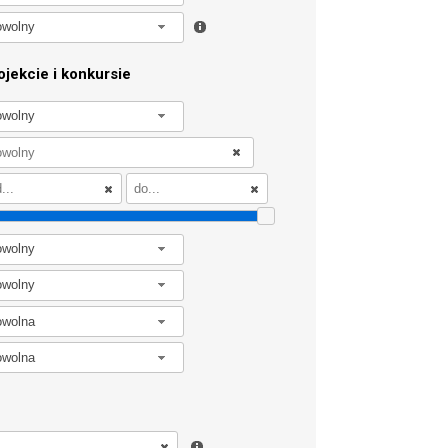
owolny
jekcie i konkursie
owolny
owolny
owolny
owolna
owolna