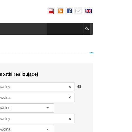
nostki realizującej
owolne
owolna