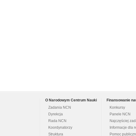
O Narodowym Centrum Nauki
Finansowanie na
Zadania NCN
Konkursy
Dyrekcja
Panele NCN
Rada NCN
Najczęściej za
Koordynatorzy
Informacje dla r
Struktura
Pomoc publicz