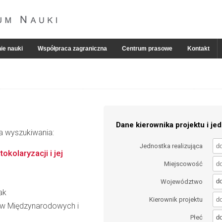
ie nauki
Współpraca zagraniczna
Centrum prasowe
Kontakt
Dane kierownika projektu i jed
ia wyszukiwania:
Jednostka realizująca
kolaryzacji i jej
Miejscowość
d
Województwo
ak
Kierownik projektu
iów Międzynarodowych i
d
Płeć