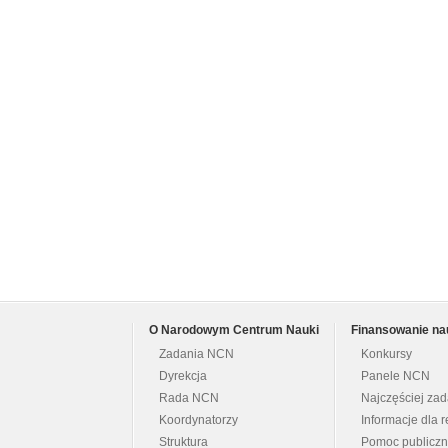
O Narodowym Centrum Nauki
Finansowanie na
Zadania NCN
Konkursy
Dyrekcja
Panele NCN
Rada NCN
Najczęściej za
Koordynatorzy
Informacje dla r
Struktura
Pomoc publicz