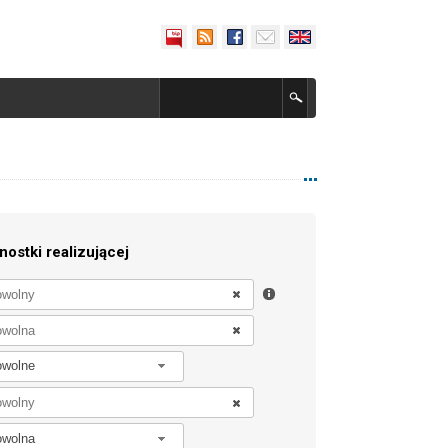
nostki realizującej
owolne
owolna