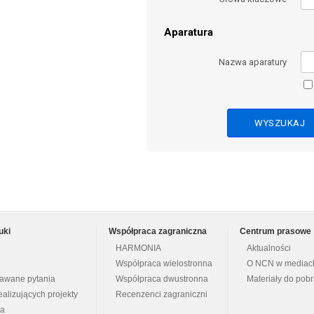
Aparatura
Nazwa aparatury
uki
Współpraca zagraniczna
Centrum prasowe
HARMONIA
Aktualności
Współpraca wielostronna
O NCN w mediac
dawane pytania
Współpraca dwustronna
Materiały do pob
ealizujących projekty
Recenzenci zagraniczni
na