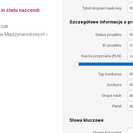
d
Tytuł/stopień naukowy
in statu nascendi
Szczegółowe informacje o pro
czak
iów Międzynarodowych i
d
Status projektu
ID projektu
Kwota przyznana (PLN)
d
Typ konkursu
d
Konkurs
d
Grupa nauk
d
Panel
Słowa kluczowe
Słowa kluczowe