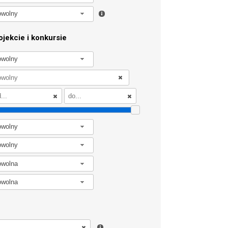
owolny
jekcie i konkursie
owolny
owolny
owolny
owolna
owolna