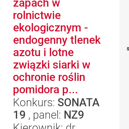
zapach w
rolnictwie
ekologicznym -
endogenny tlenek
azotu i lotne
S
związki siarki w
ochronie roślin
pomidora p...
Konkurs:
SONATA
19
, panel:
NZ9
Kierownik: dr