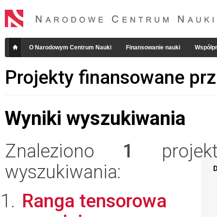
O Narodowym Centrum Nauki
Finansowanie nauki
Współpr
Projekty finansowane pr
Wyniki wyszukiwania
Znaleziono
1
projekt
wyszukiwania:
D
Ranga tensorowa