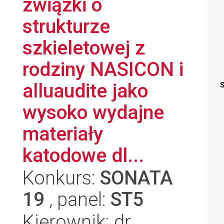
związki o
strukturze
szkieletowej z
rodziny NASICON i
alluaudite jako
S
wysoko wydajne
materiały
katodowe dl...
Konkurs:
SONATA
19
, panel:
ST5
Kierownik: dr