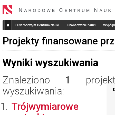
O Narodowym Centrum Nauki
Finansowanie nauki
Współpr
Projekty finansowane pr
Wyniki wyszukiwania
Znaleziono
1
projekt
wyszukiwania:
D
Trójwymiarowe