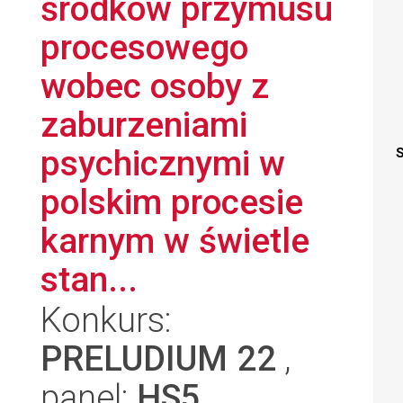
środków przymusu
procesowego
wobec osoby z
zaburzeniami
psychicznymi w
S
polskim procesie
karnym w świetle
stan...
Konkurs:
PRELUDIUM 22
,
panel:
HS5