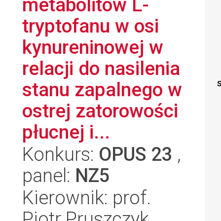
metabolitów L-
tryptofanu w osi
kynureninowej w
relacji do nasilenia
stanu zapalnego w
S
ostrej zatorowości
płucnej i...
Konkurs:
OPUS 23
,
panel:
NZ5
Kierownik: prof.
Piotr Pruszczyk