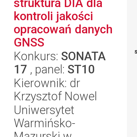
struktura DIA dla
kontroli jakości
opracowań danych
GNSS
Konkurs:
SONATA
S
17
, panel:
ST10
Kierownik: dr
Krzysztof Nowel
Uniwersytet
Warmińsko-
Mazurski w