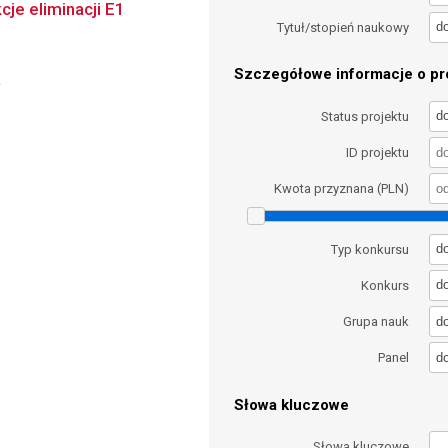
cje eliminacji E1
d
Tytuł/stopień naukowy
Szczegółowe informacje o pro
i
d
Status projektu
ID projektu
Kwota przyznana (PLN)
d
Typ konkursu
d
Konkurs
d
Grupa nauk
d
Panel
Słowa kluczowe
Słowa kluczowe