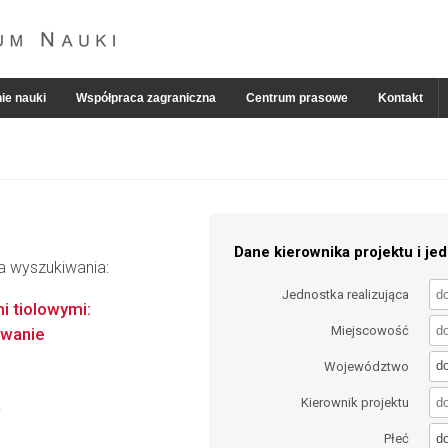
ie nauki
Współpraca zagraniczna
Centrum prasowe
Kontakt
Dane kierownika projektu i jed
ia wyszukiwania:
Jednostka realizująca
i tiolowymi:
Miejscowość
owanie
d
Województwo
Kierownik projektu
i
d
Płeć