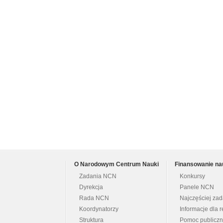
O Narodowym Centrum Nauki
Finansowanie na
Zadania NCN
Konkursy
Dyrekcja
Panele NCN
Rada NCN
Najczęściej za
Koordynatorzy
Informacje dla r
Struktura
Pomoc publicz