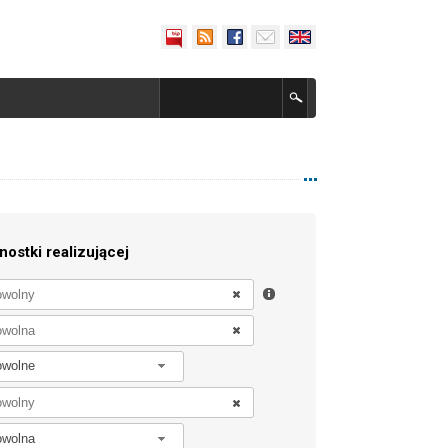
nostki realizującej
owolne
owolna