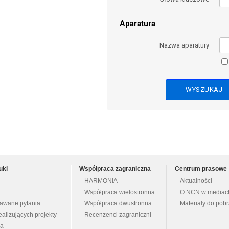
Aparatura
Nazwa aparatury
uki
Współpraca zagraniczna
Centrum prasowe
HARMONIA
Aktualności
Współpraca wielostronna
O NCN w mediac
dawane pytania
Współpraca dwustronna
Materiały do pob
ealizujących projekty
Recenzenci zagraniczni
na