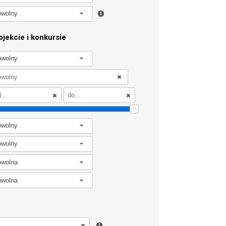
owolny
jekcie i konkursie
owolny
owolny
owolny
owolna
owolna