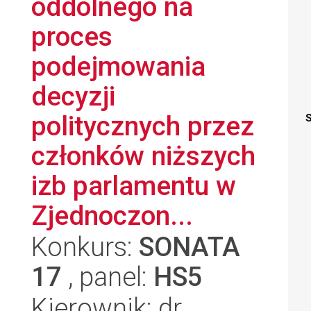
oddolnego na
proces
podejmowania
decyzji
politycznych przez
S
członków niższych
izb parlamentu w
Zjednoczon...
Konkurs:
SONATA
17
, panel:
HS5
Kierownik: dr