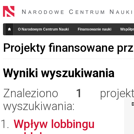
O Narodowym Centrum Nauki
Finansowanie nauki
Współpr
Projekty finansowane pr
Wyniki wyszukiwania
Znaleziono
1
projekt
wyszukiwania:
D
Wpływ lobbingu