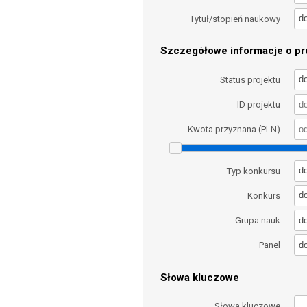
d
Tytuł/stopień naukowy
Szczegółowe informacje o pro
d
Status projektu
ID projektu
Kwota przyznana (PLN)
d
Typ konkursu
d
Konkurs
d
Grupa nauk
d
Panel
Słowa kluczowe
Słowa kluczowe