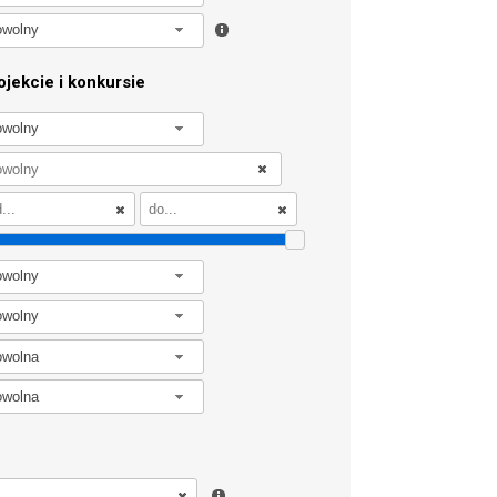
owolny
jekcie i konkursie
owolny
owolny
owolny
owolna
owolna