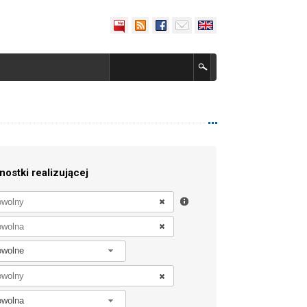
nostki realizującej
owolne
owolna