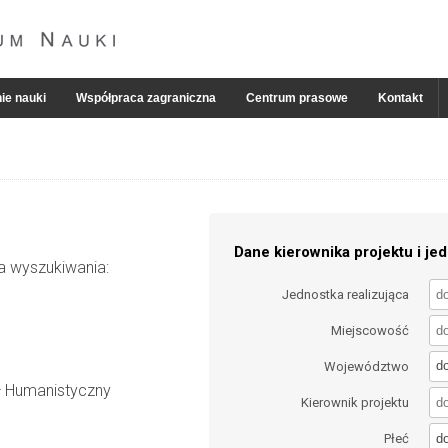
ie nauki
Współpraca zagraniczna
Centrum prasowe
Kontakt
Dane kierownika projektu i jed
ia wyszukiwania:
Jednostka realizująca
Miejscowość
d
Województwo
ał Humanistyczny
Kierownik projektu
d
Płeć