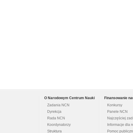
O Narodowym Centrum Nauki
Finansowanie na
Zadania NCN
Konkursy
Dyrekcja
Panele NCN
Rada NCN
Najczęściej za
Koordynatorzy
Informacje dla r
Struktura
Pomoc publicz