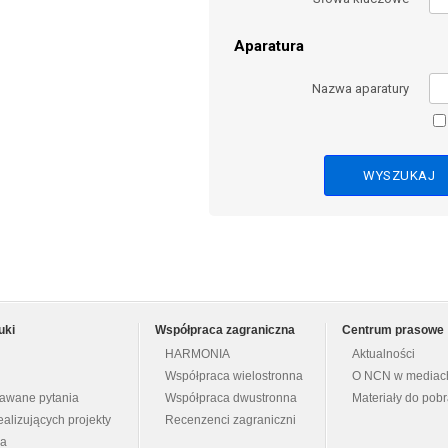
Aparatura
Nazwa aparatury
uki
Współpraca zagraniczna
Centrum prasowe
HARMONIA
Aktualności
Współpraca wielostronna
O NCN w mediac
dawane pytania
Współpraca dwustronna
Materiały do pob
ealizujących projekty
Recenzenci zagraniczni
na