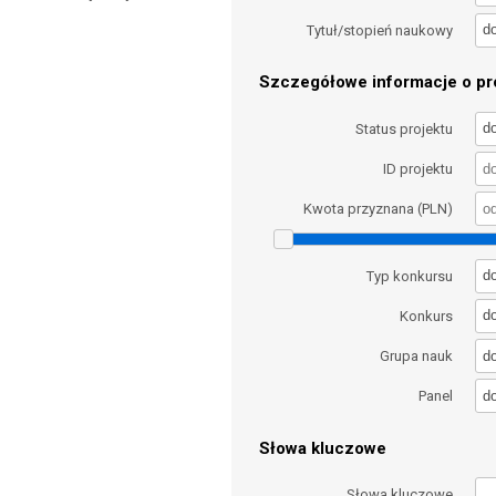
d
Tytuł/stopień naukowy
Szczegółowe informacje o pro
d
Status projektu
ID projektu
Kwota przyznana (PLN)
d
Typ konkursu
d
Konkurs
d
Grupa nauk
d
Panel
Słowa kluczowe
Słowa kluczowe