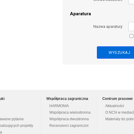
Aparatura
Nazwa aparatury
uki
Współpraca zagraniczna
Centrum prasowe
HARMONIA
Aktualności
Współpraca wielostronna
O NCN w mediac
dawane pytania
Współpraca dwustronna
Materiały do pob
ealizujących projekty
Recenzenci zagraniczni
na