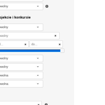
owolny
jekcie i konkursie
owolny
owolny
owolny
owolna
owolna