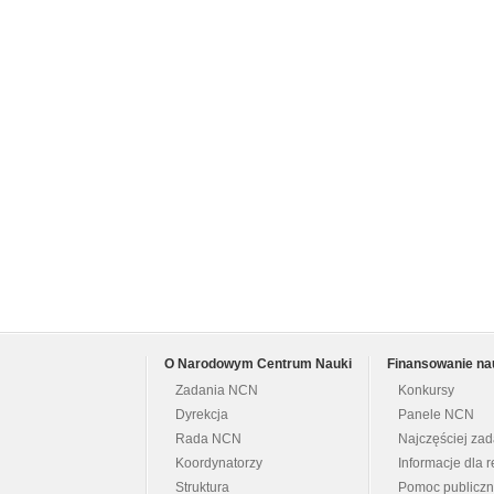
O Narodowym Centrum Nauki
Finansowanie na
Zadania NCN
Konkursy
Dyrekcja
Panele NCN
Rada NCN
Najczęściej za
Koordynatorzy
Informacje dla r
Struktura
Pomoc publicz