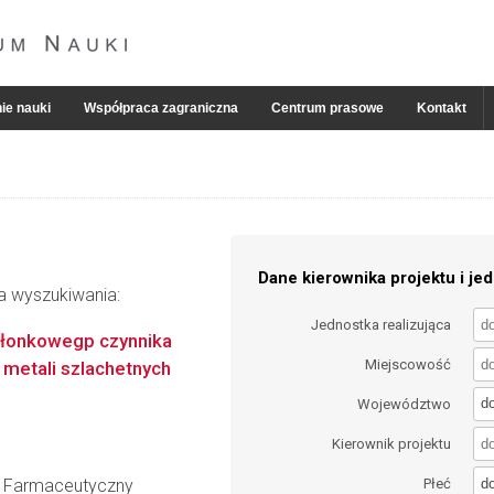
ie nauki
Współpraca zagraniczna
Centrum prasowe
Kontakt
Dane kierownika projektu i jed
ia wyszukiwania:
Jednostka realizująca
abłonkowegp czynnika
Miejscowość
metali szlachetnych
d
Województwo
Kierownik projektu
d
ł Farmaceutyczny
Płeć