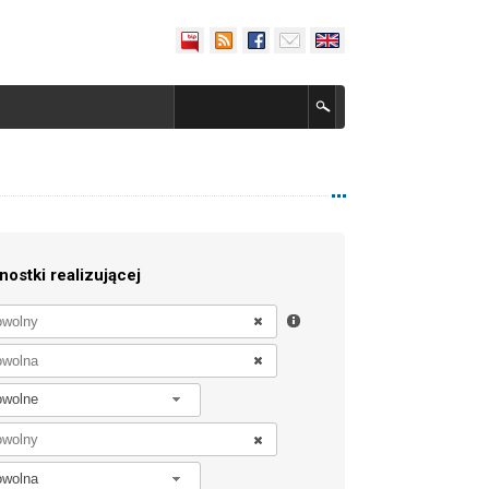
nostki realizującej
owolne
owolna