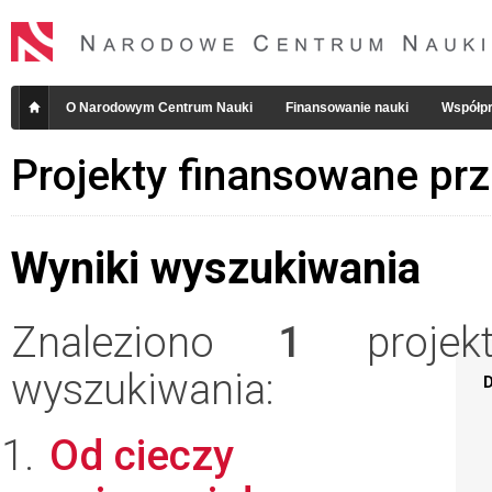
O Narodowym Centrum Nauki
Finansowanie nauki
Współpr
Projekty finansowane pr
Wyniki wyszukiwania
Znaleziono
1
projekt
wyszukiwania:
D
Od cieczy