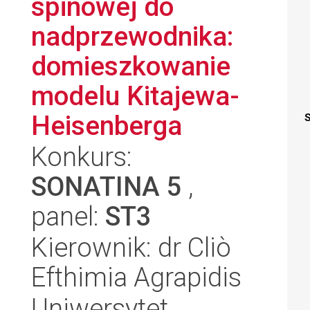
spinowej do
nadprzewodnika:
domieszkowanie
modelu Kitajewa-
Heisenberga
S
Konkurs:
SONATINA 5
,
panel:
ST3
Kierownik: dr Cliò
Efthimia Agrapidis
Uniwersytet