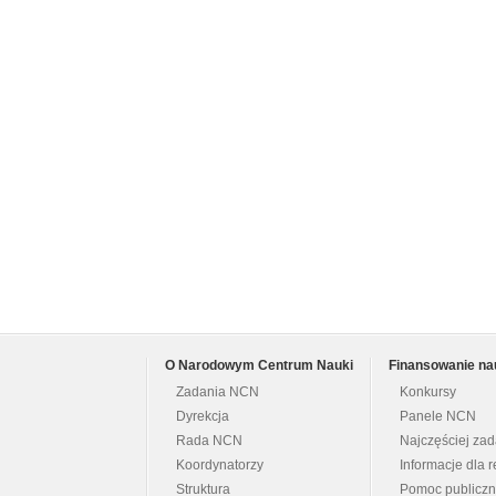
O Narodowym Centrum Nauki
Finansowanie na
Zadania NCN
Konkursy
Dyrekcja
Panele NCN
Rada NCN
Najczęściej za
Koordynatorzy
Informacje dla r
Struktura
Pomoc publicz