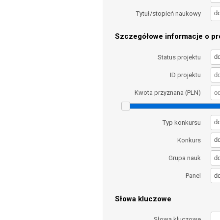
d
Tytuł/stopień naukowy
Szczegółowe informacje o pro
d
Status projektu
ID projektu
Kwota przyznana (PLN)
d
Typ konkursu
d
Konkurs
d
Grupa nauk
d
Panel
Słowa kluczowe
Słowa kluczowe