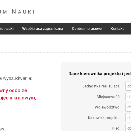
ie nauki
Współpraca zagraniczna
Centrum prasowe
Kontakt
Dane kierownika projektu i jed
ia wyszukiwania:
Jednostka realizująca
awny osób ze
Miejscowość
ujęciu krajowym,
d
Województwo
Kierownik projektu
d
awa
Płeć