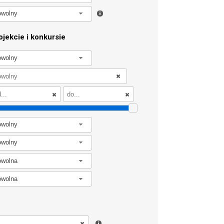
owolny
jekcie i konkursie
owolny
owolny
owolny
owolna
owolna