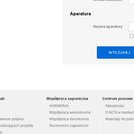
Aparatura
Nazwa aparatury
uki
Współpraca zagraniczna
Centrum prasowe
HARMONIA
Aktualności
Współpraca wielostronna
O NCN w mediac
dawane pytania
Współpraca dwustronna
Materiały do pob
ealizujących projekty
Recenzenci zagraniczni
na