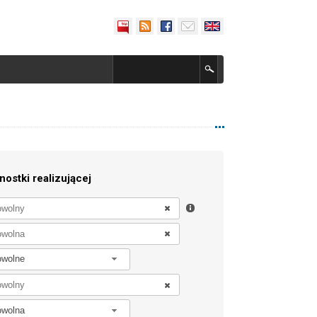
nostki realizującej
owolne
owolna